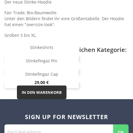
Der neue Stinke-Hoodie
Fair Trade, Bio-Baumwolle.
Unter den Bildern findet ihr eine Größentabelle. Der Hoodie
hat einen "oversize-look".
Größen S bis XL.
Stinkeshirts
3 andere Artikel in der gleichen Kategorie:
Preis
30,00 €
Stinkefingaz Pin
IN DEN WARENKORB
Preis
7,00 €
Stinkefingaz Cap
IN DEN WARENKORB
Preis
29,00 €
IN DEN WARENKORB
SIGN UP FOR NEWSLETTER