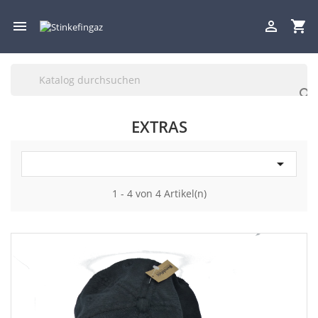

shopping_cart


EXTRAS

1 - 4 von 4 Artikel(n)