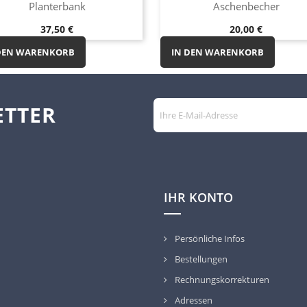
Vorschau
Vorschau


Planterbank
Aschenbecher
Preis
Preis
37,50 €
20,00 €
DEN WARENKORB
IN DEN WARENKORB
ETTER
IHR KONTO
Persönliche Infos
Bestellungen
Rechnungskorrekturen
Adressen