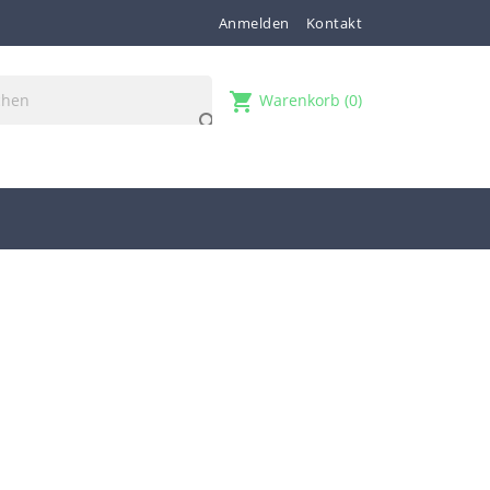
Anmelden
Kontakt
shopping_cart
Warenkorb
(0)
