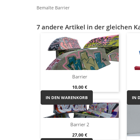
Bemalte Barrier
7 andere Artikel in der gleichen K
Vorschau

Barrier
Preis
10,00 €
IN DEN WARENKORB
IN 
Vorschau

Barrier 2
Preis
27,00 €