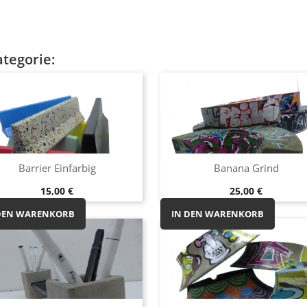
ategorie:
Vorschau
Vorschau


Barrier Einfarbig
Banana Grind
Orange
Blau
Hell-
Gelb
buntgestreift
Preis
Preis
15,00 €
25,00 €
Grün
DEN WARENKORB
IN DEN WARENKORB