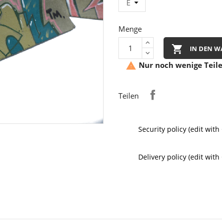
Menge

IN DEN 
Nur noch wenige Teile

Teilen
Security policy (edit wi
Delivery policy (edit wi